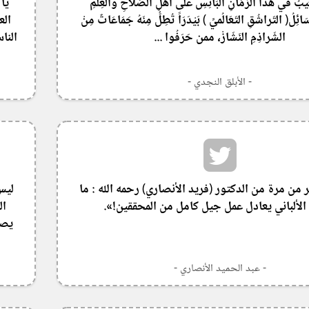
غِّيبُ في هذا الزَمَانِ البَائِسِ على أَهْلِ الصَلَاحِ والعِلمِ
يا
ُ( التَراشُقِ التَعَالُميِّ ) بَيْدَرَاً تُطِلُّ مِنَهُ جَمَاعَاتٌ مِنْ
الع
الشَراذِمِ النَشَازْ، ممن حَرَفُوا ...
النا
- الأبلق النجدي -
من مرة من الدكتور (فريد الأنصاري) رحمه الله : ما
ليس
 الألباني يعادل عمل جيل كامل من المحققين!».
ال
يصف
- عبد الحميد الأنصاري -