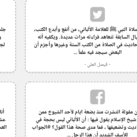
ة النبي ﷺ للعلامة الألباني، من أنفع وأبدع الكتب،
جلس
ال السابقة تتعاهد قراءته مرات عديدة. ويكفيه أنه
و
اديث في الصلاة من الكتب الستة وغيرها وأجزم أن
لجا
البعض سيجد فيه علماً ...
- فيصل العلي -
مقولة انتشرت منذ بضعة ايام لأحد الشيوخ ممن
أنا
يخ الإسلام يقول فيها : أن الألباني ليس بحجة في
عشت
يث وتضعيفها ، فما مدى صحة هذا القول؟ #الجواب
العج
للأسف الشديد أن هذا الرجل ...