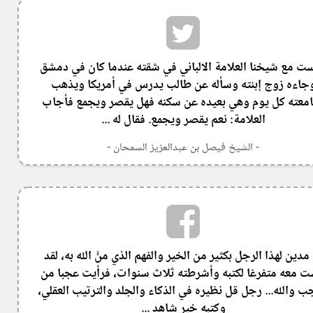
ت مع شيخنا العلامة الالباني في شقته عندما كان في دمشق
جاءه زوج إبنته وسأله عن طالب يدرس في أمريكا ويذهب
معته كل يوم وهي بعيده عن سكنه فهل يقصر ويجمع فأجاب
العلامة: نعم يقصر ويجمع. فقال له ...
- الشيخ فيصل بن عبدالعزيز السمحان -
 مدين لهذا الرجل بكثير من الخير والفهم الذي منَّ الله به، لقد
 معه متفرغا لكتبه وأشرطته ثلاث سنوات، فرأيت عجبا من
ب والله... رجل قل نظيره في الذكاء والجلد والترتيب العقلي،
وكتبه خير شاهد ...