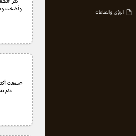
كَثُرَ التَشْ
وأضْحَتْ وسَائِل
الرؤى والمنامات
«سمعت أكثر 
قام به