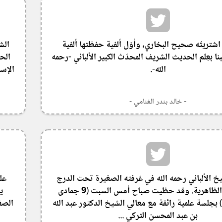
اشتريتُه صحيح البخاري، وأوّل ألفية حفظتها ألفية
الش
ا بعِلم الحديث الشريف المحدّث الكبير الألباني -رحمه
الح
الله-.
الإسل
- خالد بندر الغنامي -
خ الألباني رحمه الله في غرفته الصغيرة تحت الدرج
في المكتبة الظاهرية. وقد حظيت صباح أمس السبت (9 جمادى
ي
الأولى 1446) بجلسة علمية رائقة مع معالي الشيخ الدكتور عبد الله
الصغ
بن عبد المحسن التركي ...