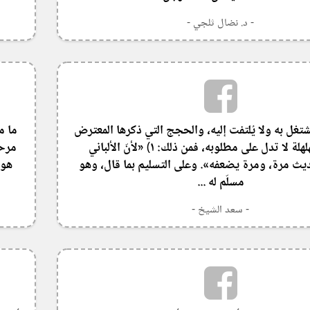
- د. نضال ثلجي -
يُشتغل به ولا يُلتفت إليه، والحجج التي ذكرها المعترض
ما م
ضعيفةٌ مهلهلة لا تدل على مطلوبه، فمن ذلك: ١) «لأنّ الألباني
مرحل
 مرة، ومرة يضعفه». وعلى التسليم بما قال، وهو
هو 
مسلّم له ...
- سعد الشيخ -