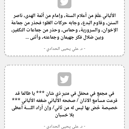
الألباني عَلَمٌ من أعلام السنة، وإمام من أئمة الهدى، ناصر
السنن، وقاوم البدع، وجابه حركات الغلو؛ فحذر من جماعة
الإخوان، والسرورية، وحماس، وحذر من جماعات التكفير،
وبين ضلال فكر جهيمان وجماعته، وأثنى ...
- د. علي يحيى الحدادي -
‏في مجمعٍ في محفلٍ في منبرٍ ذي شانِ *** يا طالما قد
قرعت مسامع الآذان / صحّحه الألباني ضعّفه الألباني ***
خصيصة خُصّ بها ليس له من ثاني/ وإن أراد اللــــهُ أعطى
بلا حُسبان
- د. علي يحيى الحدادي -