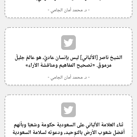
- د. محمد أمان الجامي -
الشيخ ناصر [الألباني] ليس بإنسان عاديٍّ، هو عالمٌ جليلٌ
مرموقٌ. «تصحيح المفاهيم ومناقشة الآراء»
- د. محمد أمان الجامي -
‏ثناء العلامة الألباني على السعودية حكومة وشعبًا وبأنهم
أفضل شعوب الأرض بالتوحيد، ودعوته لسلامة السعودية