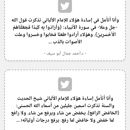
‏وأنا أتأمل في إساءة هؤلاء للإمام الألباني تذكرت قول الله
-جل وعلا- في سورة الأنبياء: {وَأَرَادُوا بِهِ كَيْدًا فَجَعَلْنَاهُمُ
الْأَخْسَرِينَ}. وهؤلاء أرادوا طعنًا فخابوا وخسروا وعلت
الأصوات بالذب ...
- د.أحمد جمال أبو سيف -
‏وأنا أتأمل إساءة هؤلاء للإمام الألباني شيخ الحديث
والسنة تذكرت اسمين جليلين من أسماء الله الحسنى:
(الخافض الرافع). يخفض من شاء ويرفع من شاء. ولا رافع
لما خفض ولا خافض لما رفع. يرفع درجات أوليائه؛ ...