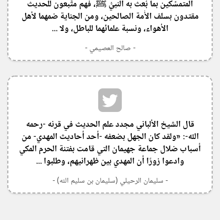
المتمسِّكين بما بُعث به النبيُّ ﷺ، فهم متَّبعون للحديث
مقتدون بسلف الأُمة الصالحين، ومن الجناية ضمهما لأهل
الأهواء، ونسبة علمائهما للباطل، ولا ...
- صالح العصيمي -
‏قال الشيخ الألباني مجدد علم الحديث في قرنه -رحمه
الله-: «ولقد كان الجهل بضعفه -أحد أحاديث المهدي- من
أسباب ضلال جماعة جهيمان التي قامت بفتنة الحرم المكي
وادعوا زورًا أن المهدي بين ظهرانيهم، وطلبوا ...
- سليمان الرحيلي (سليمان بن سليم الله) -