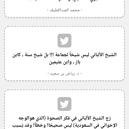
- محمد العبداللطيف -
‏الشيخ الألباني ليس شيخاً لجماعة !!! بل شيخ سنة ، كابن
باز ، وابن عثيمين
- د. رياض بن سعيد -
زج الشيخ الألباني في فكر الصحوة (الذي هوالوجه
الإخواني في السعودية) ليس صحيحًا! وخطأ! وقد يُسبب