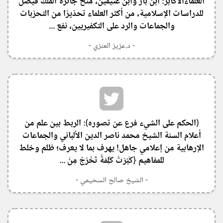
العلماءالأكابر: ابن باز وابن عثيمين، مُنح جائزة الملك فيصل
للدراسات الإسلامية، من أكثر العلماء تحذيرًا من التحزبات
والجماعات والرد على التكفيريين، نفع ...
- د.عزيز العنزي -
(الحكم على الشيء فرع عن تصوره): الربط بين علم من
أعلام السنة الشيخ محمد ناصر الدين الألباني والجماعات
الإرهابية من إعلامي جاهل! يهرف بما لا يعرف؛ ظلم وخلط
للمفاهيم {كَبُرَتْ كَلِمَةً تَخْرُجُ مِنْ ...
- الشيخ صالح السحيمي -