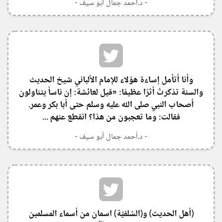
- د.أحمد جمال أبو سيف -
‏وأنا أتأمل إساءة هؤلاء للإمام الألباني شيخ الحديث
والسنة تذكرتُ أثرًا عظيمًا: «قيل لعائشة: إن ناساً يتناولون
أصحاب النبي صلى الله عليه وسلم حتى أبا بكر وعمر.
فقالت: وما تعجبون من هذا؟ انقطع عنهم ...
- د.أحمد جمال أبو سيف -
‏(أهل الحديث) و(السَّلفيَّة) اسمان من أسماء المسلمين