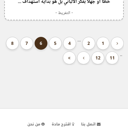
خطأ أو جهلًا بفكر الألباني بل هو بداية استهداف ...
- التفريط -
...
8
7
6
5
4
2
1
..
12
11
اتصل بنا
اقترح مادة
من نحن