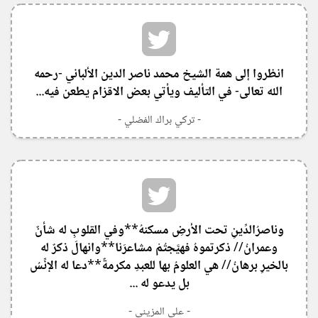
‏انظروا إلى همة الشيخ محمد ناصر الدين الألباني -رحمه
الله تعالى- في التأليف ويأتي بعض الاقزام يطعن فيه...
- تركي براك الفضلي -
‏وناصرُالدِّينِ تحت الأرضِ مسكنهُ**وفي القلوبِ له شأنٌ
وعمرانُ// ذكرتموهُ فهيَّجتُمْ مشاعرَنا**وانهالَ ذكرٌ له
بالخيرِ برهانُ// هي العلومُ بها للعبدِ مكرمةٌ**دعا له الإنِّسُ
بل يدعو له ...
- علي المزيني -