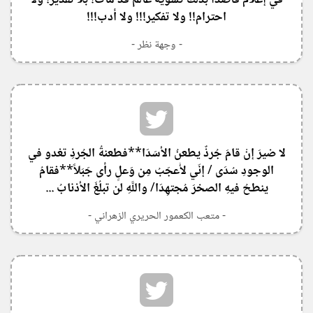
في إعلام قاصدًا بذلك تشويه عالم قد مات! بلا تقدير! ولا
احترام!! ولا تفكير!!! ولا أدب!!!
- وجهة نظر -
لا ضيرَ إنْ قامَ جُرذٌ يطعنُ الأسَدَا**فطعنةُ الجُرذِ تغدو في
الوجودِ سُدَى / إنّي لأَعجَبُ مِن وَعلٍ رأى جَبَلاً**فقامُ
ينطحُ فيهِ الصخرَ مُجتهِدَا/ واللَّهِ لن تبلُغَ الأذنابُ ...
- متعب الكعمور الحريري الزهراني -