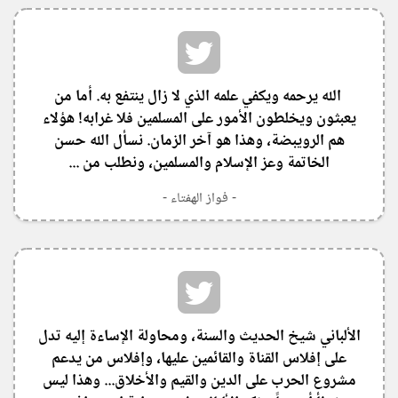
‏ ‏الله يرحمه ويكفي علمه الذي لا زال ينتفع به. أما من
يعبثون ويخلطون الأمور على المسلمين فلا غرابه! هؤلاء
هم الرويبضة، وهذا هو آخر الزمان. نسأل الله حسن
الخاتمة وعز الإسلام والمسلمين، ونطلب من ...
- فواز الهفتاء -
الألباني شيخ الحديث والسنة، ومحاولة الإساءة إليه تدل
على إفلاس القناة والقائمين عليها، وإفلاس من يدعم
مشروع الحرب على الدين والقيم والأخلاق... وهذا ليس