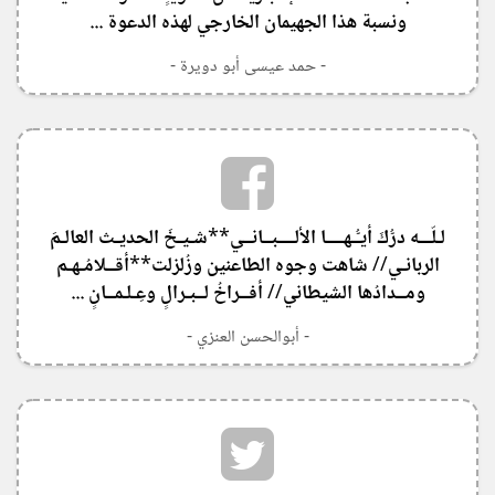
ونسبة هذا الجهيمان الخارجي لهذه الدعوة ...
- حمد عيسى أبو دويرة -
لـلّـــه درُّكَ أيـُّـهــــا الألــــبــانــي**شـيـخَ الحديـث العالـمَ
الربانـي// شاهت وجوه الطاعنين وزُلزلت**أقــلامُـهـم
ومــدادُها الشيطاني// أفــراخُ لــبـرالٍ وعِـلـمــانٍ ...
- أبوالحسن العنزي -