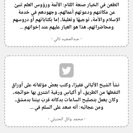
الطعن في الخيار صنعة اللئام: الأئمة ورؤوس العلم تنبئ
عن مكانتهم ودعوتهم أعمالهم، وجهودهم في خدمة
الإسلام والأمة، توجيهًا وتعليمًا، إما بكتاباتهم أو دروسهم
ومحاضراتهم، هذا هو العيار عليهم عند إخوانهم ...
- عبدالمجيد تالي -
‏ ‏ ‏نشأ الشيخ الألباني فقيرًا، وكتب بعضَ مؤلفاته على أوراقٍ
التقطها من الطريق، أو أكياسٍ ورقية اشترى بها حوائجَه،
وكان يعمل بتصليح الساعات بدكانه قربَ بيتنا بدمشق،
ومن عجائبه: أنه صعد على السلم في ...
- محمد وائل الحنبلي -