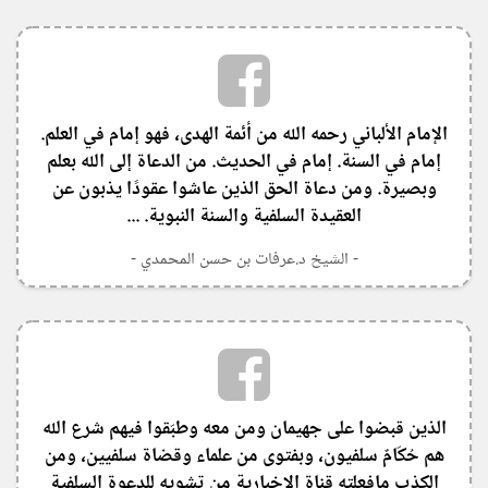
‏الإمام الألباني رحمه الله من أئمة الهدى، فهو إمام في العلم.
إمام في السنة. إمام في الحديث. من الدعاة إلى الله بعلم
وبصيرة. ومن دعاة الحق الذين عاشوا عقودًا يذبون عن
العقيدة السلفية والسنة النبوية. ...
- الشيخ د.عرفات بن حسن المحمدي -
‏الذين قبضوا على جهيمان ومن معه وطبّقوا فيهم شرع الله
هم حُكّامٌ سلفيون، وبفتوى من علماء وقضاة سلفيين، ومن
الكذب مافعلته قناة الإخبارية من تشويهٍ للدعوة السلفية