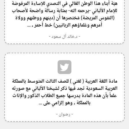
هبَّة أبناء هذا الوطن الغالي في التصدي للإساءة المرفوضة
للإمام الألباني -يرحمه الله- بمثابة رسالة واضحة لأصحاب
(النفوس المريضة) مُختصرها أن (دينهم ووطنهم وولاة
أمرهم وعُلماؤهم الربانيين) خط أحمر ، ...
- د.خالد آل سعود -
‏مادة اللغة العربية ( لغتي ) للصف الثالث المتوسط ‎بالمملكة
العربية السعودية تجد فيها ذكر لشيخنا الألباني مع صورته
علماً بأن هذه المادة يدرسها جميع الطلاب الذكور والإناث
بالمملكة ، وهو إلزامي على ...
- رضوان -