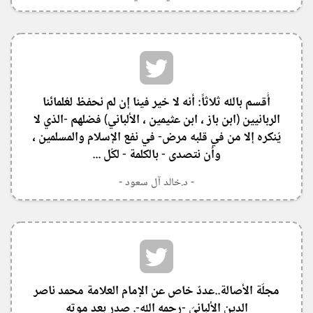
‏أُقسم بالله ثلاثاً: أنه لا خير فينا إن لم نحفظ لعُلمائنا
الربانيين (ابن باز ، ابن عثيمين ، الألباني) فضلهم -الذي لا
يُنكره إلا من في قلبه مرض- في نفع الإسلام والمسلمين ،
وأن نتصدى - بالكلمة - لكُل ...
- د.خالد آل سعود -
‏مجلّة الأصالة..عددٌ خاص عن الإمام العلامة محمد ناصر
الدين الألبانيّ -رحمه الله-. صدر بعد موته