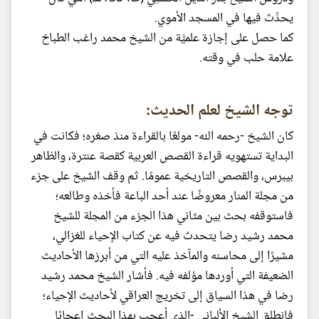
يحدِّث فيها في المسجد الأموي.
كما حصل على إجازة علميَّة من الشيخ محمد راغب الطباخ
علامة حلب في وقته.
توجه الشيخ لعلم الحديث:
كان الشيخ -رحمه الله- مولعًا بالقراءة منذ صغره؛ فكانت في
البداية تستهويه قراءة القصص العربية كقصة عنترة، والظاهر
بيبرس، والقصص التاريخية عمومًا. ثم وقف الشيخ على جزء
من مجلة المنار معروضًا عند أحد الباعة فأخذه وطالعه؛
فاستوقفه بحث بين مثاني هذا الجزء من المجلة للشيخ
محمد رشيد رضا يتحدث فيه عن كتاب الإحياء للغزالي،
مشيرًا إلى محاسنه والمآخذ عليه التي من أبرزها الأحاديث
الضعيفة التي أوردها مؤلفه فيه. فأشار الشيخ محمد رشيد
رضا في هذا السياق إلى تخريج العراقي لأحاديث الإحياء؛
فانطلق الشيخ الألباني -الذي أعجب بهذا البحث إعجابًا