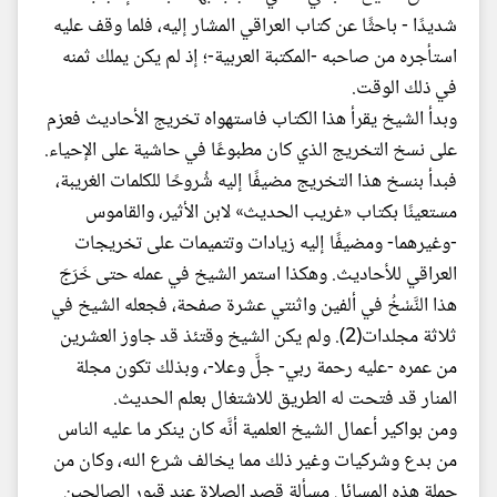
شديدًا - باحثًا عن كتاب العراقي المشار إليه، فلما وقف عليه
استأجره من صاحبه -المكتبة العربية-؛ إذ لم يكن يملك ثمنه
في ذلك الوقت.
وبدأ الشيخ يقرأ هذا الكتاب فاستهواه تخريج الأحاديث فعزم
على نسخ التخريج الذي كان مطبوعًا في حاشية على الإحياء.
فبدأ بنسخ هذا التخريج مضيفًا إليه شُروحًا للكلمات الغريبة،
مستعينًا بكتاب «غريب الحديث» لابن الأثير، والقاموس
-وغيرهما- ومضيفًا إليه زيادات وتتميمات على تخريجات
العراقي للأحاديث. وهكذا استمر الشيخ في عمله حتى خَرَجَ
هذا النَّسْخُ في ألفين واثنتي عشرة صفحة، فجعله الشيخ في
ثلاثة مجلدات(2). ولم يكن الشيخ وقتئذ قد جاوز العشرين
من عمره -عليه رحمة ربي- جلَّ وعلا-، وبذلك تكون مجلة
المنار قد فتحت له الطريق للاشتغال بعلم الحديث.
ومن بواكير أعمال الشيخ العلمية أنَّه كان ينكر ما عليه الناس
من بدع وشركيات وغير ذلك مما يخالف شرع الله، وكان من
جملة هذه المسائل مسألة قصد الصلاة عند قبور الصالحين