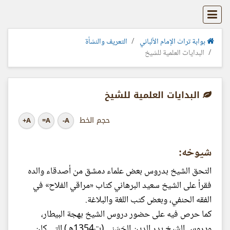
بوابة تراث الإمام الألباني
التعريف والنشأة
البدايات العلمية للشيخ
البدايات العلمية للشيخ
حجم الخط
A+
A=
A-
شيوخه:
التحق الشيخ بدروس بعض علماء دمشق من أصدقاء والده
فقرأ على الشيخ سعيد البرهاني كتاب «مراقي الفلاح» في
الفقه الحنفي، وبعض كتب اللغة والبلاغة.
كما حرص فيه على حضور دروس الشيخ بهجة البيطار،
ودروس الشيخ بدر الدين الحَسَنِي (ت1354هـ) التي كان