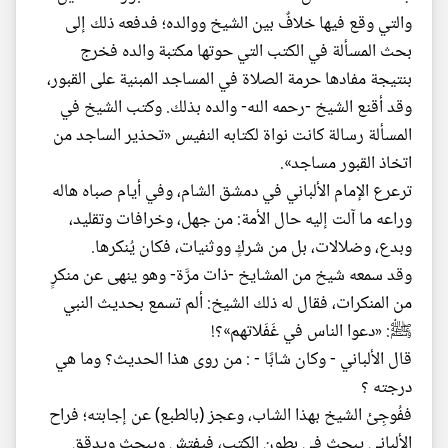
والتي وقع فيها خلافٌ بين الشيخ ووالده؛ فدفعه ذلك إلى
بحث المسألة في الكتب التي حوتها مكتبة والده فخرج
بنتيجة مفادها حرمة الصلاة في المساجد المبنية على القبور،
وقد أقنع الشيخ -رحمه الله- والده بذلك. وكتب الشيخ في
المسألة رسالة كانت نواة لكتابه النفيس «تحذير الساجد من
اتخاذ القبور مساجد».
ترعرع الإمام الألباني في دمشق الشام، وفي أيام صباه هاله
وراعه ما آلت إليه حال الأمة: من جهل، وخرافات وتقليد،
وبدع، وضلالات، بل من شركٍ ووثنيات، فكان يُنكرها.
وقد سمعه شيخ من المشايخ -ذات مرَّة- وهو ينهى عن منكرٍ
من المنكرات، فقال له ذلك الشيخ: ألم تسمع بحديث النبي
ﷺ: «دعوا الناس في غَفَلاتهم»؟!
قال الألباني - وكان شابًا - : من روى هذا الحديث؟ وما هي
درجته ؟
ففُوجِئ الشيخ بهذا الشاب، وعجز (بالطبع) عن إجابته؛ فراح
الألباني يبحث في بطون الكتب، فيفتش ويبحث ويدقق