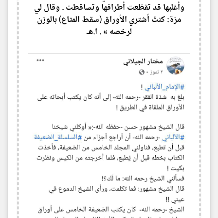
وأغلبها قد تقطّعت أطرافها وتساقطت . وقال لي
مرّة: كنتُ أشتري الأوراق (سقط المتاع) بالوزن
لرخصه » . ا.هـ