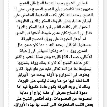
فسألني الشيخ رحمه الله: ما لَك؟! قال الشيخ
مشهور: فما تكلمت، ورأى الشيخ الدموع في عيني !!
الشيخ -رحمه الله- كان يكتب الضعيفة الخامس على
أوراق هدايا، وعلى ظروف السكر والأرز، الظروف
الحمراء التي كانت الناس تزن فيها السكر والأرز!
فقال لي الشيخ: كان عندي خيوط أضعها في الحبر،
ثم أجعل الخيوط على ورق، فتصبح الورقة
مسطرة! ثمَّ قال -رحمه الله- : «ما كان عندي مال
اشتري ورق » .ا.هـ وذكر الشيباني في [ حياة
الألباني، صـﮧ1، 43] قال:« ومن شدّة التعب والفقر
الذي عاشه الشيخ أنه كان لا يملك ورقة يشتريها
ليسوِّدها بما مَنَّ الله تعالى عليه من علمٍ فيها، فكان
يطوف في الشوارع والأزقة يبحث عن الأوراق
الساقطة فيها من هنا وهناك ليكتب على ظهرها،
وذلك لأن وجه الورقة يكون عادة مكتوباً فيه إما
دعوة لافتتاح معرض أو حفلة زواج أو دعاية
لمصنوعة من المصنوعات، وقد أطلعني الشيخ على
بعض الكتب المخطوطة التي كُتِبَت بها بهذه الأوراق،