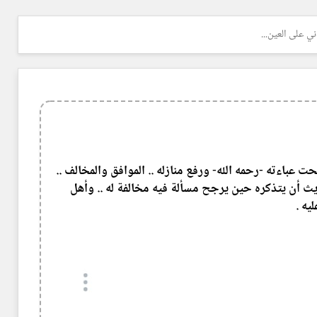
ي على العين...
ت عباءته -رحمه الله- ورفع منازله .. الموافق والمخالف ..
يث أن يتذكره حين يرجح مسألة فيه مخالفة له .. وأهل
يه .