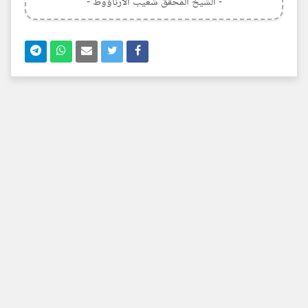
- الشيخ المحقق شعيب الأرناؤوط -