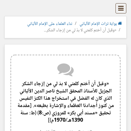
بوابة تراث الإمام الألباني
ثناء العلماء على الإمام الألباني
«وقبل أن أختم كلمتي لا بدّ لي من إزجاء الشكر...
«وقبل أن أختم كلمتي لا بدّ لي من إزجاء الشكر
الجزيل للأستاذ المحقق الشيخ ناصر الدين الألباني
الذي كان له الفضل في استخراج هذا الكنز النفيس
من كنوز أجدادنا العظماء والإشارة بطبعه». [مقدمة
تحقيق «مسند أبي بكر» للمروزي (ص:8) (ط: سنة
1390هـ/1970م)]