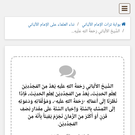
بوابة تراث الإمام الألباني
ثناء العلماء على الإمام الألباني
الشَّيْخْ الأَلْبَانِي رَحْمَةُ اللهِ عَلَيْهِ...
الشَّيْخْ الأَلْبَانِي رَحْمَةُ اللهِ عَلَيْهِ يُعَدُّ مِنَ المُجَدِّدِيْنَ
لِعِلْمِ الحَدِيْثْ، يُعَدُّ مِنَ المُجَدِّدِيْنَ لِعِلْمِ الحَدِيْثْ، فَإِذَا
نَظَرْنَا إِلَى أَعْمَالِهِ -رَحْمَةُ اللهِ عَلَيْهِ-، وَمُؤَلَّفَاتِهِ وَدَعْوَتِهِ
إِلَى التَّمِسُّكِ بِالسُّنَّةِ وَإِحْيَاءِ السُّنَّةِ عَلَى مِقْدَارِ نِصْفِ
قَرْنٍ أَوْ أَكْثَرْ مِنَ الزَّمَانْ نَجْزِمْ يَقِيْنَاً بِأَنَّهُ مِنَ
المُجَدِّدِيْنْ.