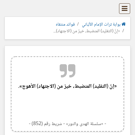
بوابة تراث الإمام الألباني
فوائد منتقاه
«إنَّ (التقليد) المنضبط، خيرٌ من (الاجتهاد)...
«إنَّ (التقليد) المنضبط، خيرٌ من (الاجتهاد) الأهوج».
- «سلسلة الهدى والنور» - شريط رقم (852) -