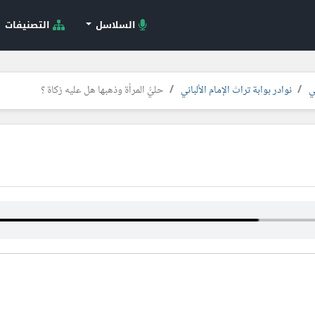
السلاسل
التصنيفات
ي
نوادر بوابة تراث الإمام الألباني
حليُّ المرأة وذهبها هل عليه زكاة ؟