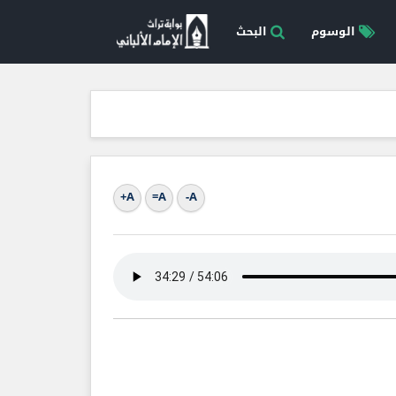
الوسوم
البحث
A+
A=
A-