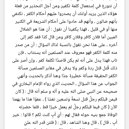
أن نتورع في إستعمال كلمة تكفير ومن أجل التحذير من فعلة
هؤلاء الذين يريد أولئك أن يصدروا عليهم أحكام الكفر ، نكتفي
بأنهم ضالون ، وأنهم قد حادوا على أحكام الشريعة في الكثير
منها أو في قليل ، فهذا يكفينا أن نقول : أن هذا هو الضلال
المبين أما فلان كافر وفلان كافر ومن قال كذا فقد كفر إلى
آخره ، على هذا نحن نقول بالنسبة لذاك السؤال : أن من صدر
منه كلمة الكفر فهو معروف عند المسلمين أنه يستتاب ، فإن
تاب فهذا يدل على أنه لم يكن قاصدًا لكلمة كفر ، وإن أصر على
ذلك قُتل قتل ردة وكفر ولا يدفن في مقابر المسلمين مسألة
الكفر الحقيقة مسألة خطيرة جدًا وهنا أذكر بالحديث وأنهي
الجواب عن هذا السؤال ، الحديث الذي رواه الإمام البخاري في
صحيحه عن النبي صلى الله عليه و أله و سلم أنه قال : ( كان
فيمن قبلكم رجلٌ قتل تسعةً وتسعين نفسًا ) ، عفوًا هذا ما يهمنا
الآن ( كان فيما قبلكم رجلٌ لم يعمل خيرًا قط ، فلما حضرته
الوفاة جمع بنيه حوله فقال لهم : أي أبٍ كنت لكم ؟ قالوا : خير
أبٍ ، قال ) ، قال وهنا الشاهد ، قال : ( فلئن قدر الله عليّ