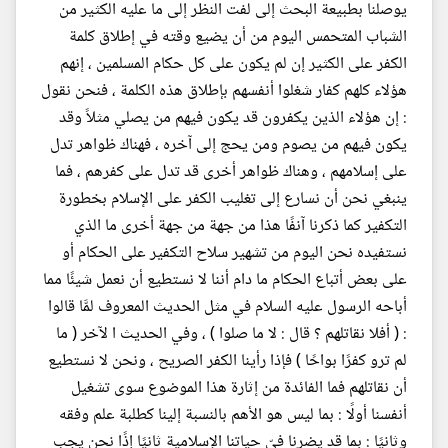
يوصلنا بطبيعة البحث إلى لفت النظر إلى ما عليه الكثير من
الشباب المتحمس اليوم من أن يضيع وقته في إطلاق كلمة
الكفر على الكثير إن لم يكون على كل حكام المسلمين ، إنهم
هؤلاء كلهم كفار شغلوا أنفسهم بإطلاق هذه الكلمة ، فنحن نقول
: إن هؤلاء الذين يكفرون قد يكون فيهم من يصلي مثلاً وقد
يكون فيهم من يصوم ومن يحج إلى آخره ، فهناك ظواهر تدل
على إسلامهم ، وهناك ظواهر أخرى قد تدل على كفرهم ، فما
ينبغي نحن أن نسارع إلى تغليب الكفر على الإسلام بخطورة
التكفير كما ذكرنا آنفًا هذا من جهة من جهة أخرى ما الذي
نستفيده نحن اليوم من تشهير سلاح التكفير على الحكام أو
على بعض أتباع الحكام ما دام أننا لا نستطيع أن نعمل شيئًا مما
أباحه الرسول عليه السلام في مثل الحديث المعروف لمَّا قالوا
: ( أفلا نقاتلهم ؟ قال : لا ما صلوا ) ، وفي الحديث ا لآخر ( ما
لم ترو كفرًا بواحًا ) فإذا رأينا الكفر الصريح ، ونحن لا نستطيع
أن نقاتلهم فما الفائدة من إثارة هذا الموضوع سوى تشغيل
أنفسنا أولًا : بما ليس هو الأهم بالنسبة إلينا كطلبة علم وفقه
وثانيًا : بما قد يضرنا فيّ حياتنا الإسلامية ثانيًا إذًا نحن يجب