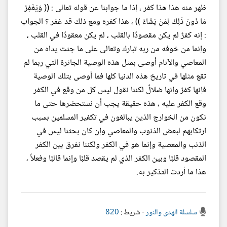
ظهر منه هذا هذا كفر ، إذا ما جوابنا عن قوله تعالى : (( وَيَغْفِرُ
مَا دُونَ ذَلِكَ لِمَنْ يَشَاءُ )) ، هذا كفره ومع ذلك قد غفر ؟ الجواب
: إنه كفرٌ لم يكن مقصودًا بالقلب ، لم يكن معقودًا في القلب ،
وإنما من خوفه من ربه تبارك وتعالى على ما جنت يداه من
المعاصي والآثام أوصى بمثل هذه الوصية الجائرة التي ربما لم
تقع مثلها في تاريخ هذه الدنيا كلها فما أوصى بتلك الوصية
فإنها كفرٌ وإنها ضلالٌ لكننا نقول ليس كل من وقع في الكفر
وقع الكفر عليه ، هذه حقيقة يجب أن نستحضرها حتى ما
نكون من الخوارج الذين يبالغون في تكفير المسلمين بسبب
ارتكابهم لبعض الذنوب والمعاصي وإن كان بحثنا ليس في
الذنب والمعصية وإنما هو في الكفر ولكننا نفرق بين الكفر
المقصود قلبًا وبين الكفر الذي لم يقصد قلبًا وإنما قالبًا وفعلاً ،
هذا ما أردت التذكير به.
سلسلة الهدى والنور
- شريط :
820