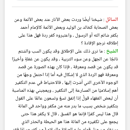
السائل
: شيخنا أيضًا وردت بعض الآثار عند بعض الأئمة وعن
بعض الصحابة كخالد بن الوليد وبعض الأئمة كالإمام أحمد
بكفر شاتم الله أو الرسول ، واعتبروه كفر ردة فهل هذا على
إطلاقه نرجو الإفادة ؟
الشيخ
: ما نرى ذلك على الإطلاق وقد يكون السب والشتم
ناتجًا عن الجهل وعن سوء التربية ، وقد يكون عن غفلةٍ وأخيرًا
قد يكون عن قصد ومعرفة ، فإذا كان بهذه الصورة عن قصد
ومعرفة فهو الردة الذي لا إشكال فيه أما إذا احتمل وجهًا من
الوجوه الأخرى التي أشرت إليها ، فالاحتياط في عدم التكفير
أهم إسلاميًا من المسارعة إلى التكفير ، ويعجبني بهذه المناسبة
أن لبعض الفقهاء قولٌ إذا إتفق تسعٌ وتسعون عالمًا على القول
بتكفير شخص بسبب ما بدر منه من مكفر وواحد في المائة
قال هذا ليس كفرًا فإنما هو الفسق ، قال لا يكفر هذا حتى
يجمع على تكفيره من المائة هذا هو الحيطة والحذر الذي
يستفاد من مثل قوله عليه الصلاة والسلام ( من كفر مسلمًا فقد