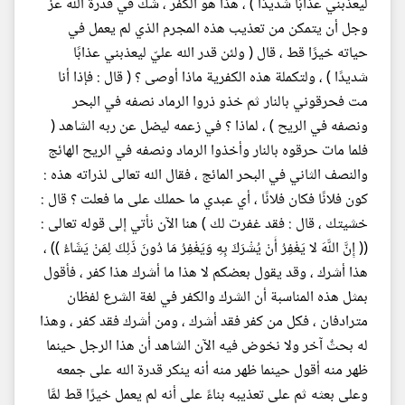
ليعذبني عذابًا شديدًا ) ، هذا هو الكفر ، شك في قدرة الله عز
وجل أن يتمكن من تعذيب هذه المجرم الذي لم يعمل في
حياته خيرًا قط ، قال ( ولئن قدر الله عليّ ليعذبني عذابًا
شديدًا ) ، ولتكملة هذه الكفرية ماذا أوصى ؟ ( قال : فإذا أنا
مت فحرقوني بالنار ثم خذو ذروا الرماد نصفه في البحر
ونصفه في الريح ) ، لماذا ؟ في زعمه ليضل عن ربه الشاهد (
فلما مات حرقوه بالنار وأخذوا الرماد ونصفه في الريح الهائج
والنصف الثاني في البحر المائج ، فقال الله تعالى لذراته هذه :
كون فلانًا فكان فلانًا ، أي عبدي ما حملك على ما فعلت ؟ قال :
خشيتك ، قال : فقد غفرت لك ) هنا الآن نأتي إلى قوله تعالى :
(( إِنَّ اللَّهَ لا يَغْفِرُ أَنْ يُشْرَكَ بِهِ وَيَغْفِرُ مَا دُونَ ذَلِكَ لِمَنْ يَشَاءُ )) ،
هذا أشرك ، وقد يقول بعضكم لا هذا ما أشرك هذا كفر ، فأقول
بمثل هذه المناسبة أن الشرك والكفر في لغة الشرع لفظان
مترادفان ، فكل من كفر فقد أشرك ، ومن أشرك فقد كفر ، وهذا
له بحثٌ آخر ولا نخوض فيه الآن الشاهد أن هذا الرجل حينما
ظهر منه أقول حينما ظهر منه أنه ينكر قدرة الله على جمعه
وعلى بعثه ثم على تعذيبه بناءً على أنه لم يعمل خيرًا قط لمَّا