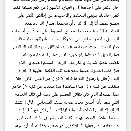
حار الكفر على أحدهما ) ، والعبارة الأشهر ( من كفر مسلمًا فقط
كفر ) فلذلك ينبغي التحفظ والاحتياط من إطلاق الكفر على
مسلم يشهد ألا إله إلا الله وأن محمدا رسول الله ، وبهذه
المناسبة أذكر بالحديث الصحيح المعروف بأن رجلاً من أصحاب
الرسول عليه والسلام لقي مشركًا وبدأ بالمبارزة والمقاتلة فلما
صار المشرك تحت ضربة سيف المسلم قال أشهد إلا إله إلا الله ،
فما باله بل قلته فلما بلغ خبره النبي صلى الله عليه وسلم
غضب غضبًا شديدًا وأنكر على الرجل المسلم الصحابي الذي
قتل ذلك المشرك حينما سمع منه تلك الكلمة الطيبة لا إله إلا
الله ، ( قال يا رسول الله ما قاله إلا فرارًا من القتل ، قال : هلا
شققت عن قلبه ؟ ) ، هنا الشاهد ( هلا شققت عن قلبه ؟ ) ظاهر
هذا المشرك الذي كان يقاتل المسلم على دينه في تلك اللحظة
التي شعر بأنه أصبح تحت ضربة سيف الصحابي ، قال : أشهد
ألا إله إلا الله ، الظاهر أنه ما قالها إلا تقيةً ، لكن مع ذلك إعتد
عليه الصلاة والسلام بهذه الكلمة الطيبة ونهى ذلك الصحابي
عن فعلته التي فعلها إذًا التكفير أمر صعب جدًا ثم أنا أرى وهذا