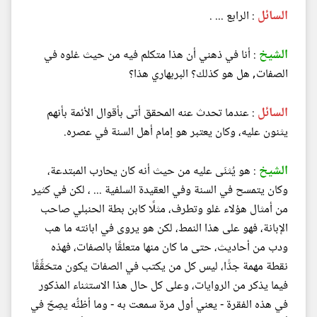
السائل
: الرابع ... .
الشيخ
: أنا في ذهني أن هذا متكلم فيه من حيث غلوه في
الصفات, هل هو كذلك؟ البربهاري هذا؟
السائل
: عندما تحدث عنه المحقق أتى بأقوال الأئمة بأنهم
يثنون عليه، وكان يعتبر هو إمام أهل السنة في عصره.
الشيخ
: هو يُثنَى عليه من حيث أنه كان يحارب المبتدعة،
وكان يتمسح في السنة وفي العقيدة السلفية ... ، لكن في كثير
من أمثال هؤلاء غلو وتطرف، مثلًا كابن بطة الحنبلي صاحب
الإبانة، فهو على هذا النمط، لكن هو يروى في ابانته ما هب
ودب من أحاديث، حتى ما كان منها متعلقًا بالصفات، فهذه
نقطة مهمة جدًّا، ليس كل من يكتب في الصفات يكون متحَقِّقًا
فيما يذكر من الروايات، وعلى كل حال هذا الاستثناء المذكور
في هذه الفقرة - يعني أول مرة سمعت به - وما أظنُّه يصِحّ في