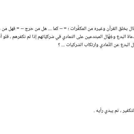
 من قال بخلق القرآن وغيره من المكفِّرات ؛ = -- كما ... هل من حرج -- = فهل 
ة البدع وجُهَّال المبتدعين على التمادي في شركيَّاتهم إذا لم نكفرهم ، فلو
 البدع عن التَّمادي وارتكاب الشركيات ... ؟
تكفير ، ثم يبدي رأيه .