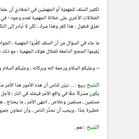
تكفير السلف للجهميَّة أو الجهميِّين في اعتقادي أن علم
الضلالات الأخرى على ضلالة الجهمية لعدم وجود - في اع
نفرِّق فنقول : هذا كفر وهذا شرك ، لكن لا نُبادر إلى ال
ما جاء في السؤال من أن السلف كفَّروا الجهمية ، الجوا
يُقيموا الحجج الدامغة لضلال هؤلاء الجهمية ؛ مع ذلك فَهُ
-- وعليكم السلام ورحمة الله وبركاته ، وعليكم السلام ورحم
الشيخ
ربيع : ... نبيِّن للناس أن هذه الأمور هذا الأمر 
يكون مشركًا حقًّا في واقع الأمر فيخلد في النار ؛ لأجل
مسلمين ، مسلمين وخلاص ، انتهى الأمر ، ما يحتاج ، هو م
خطيرة جدًّا ، ويجب أن نحذِّر الناس ، وأن نتعاون جميع 
الشيخ
: نعم .