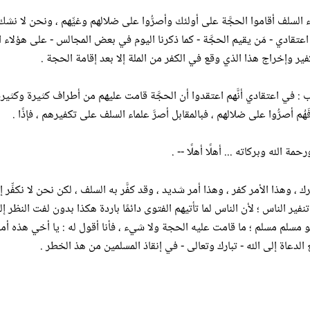
اء السلف أقاموا الحجَّة على أولئك وأصرُّوا على ضلالهم وغيِّهم ، ونحن لا نشك
تقادي - مَن يقيم الحجَّة - كما ذكرنا اليوم في بعض المجالس - على هؤلاء 
تكفير وإخراج هذا الذي وقع في الكفر من الملة إلا بعد إقامة الحجة .
ب : في اعتقادي أنَّهم اعتقدوا أن الحجَّة قامت عليهم من أطراف كثيرة وكثير
م أصرُّوا على ضلالهم ، فبالمقابل أصرَّ علماء السلف على تكفيرهم ، فإذًا .
ة الله وبركاته ... أهلًا أهلًا -- .
شرك ، وهذا الأمر كفر ، وهذا أمر شديد ، وقد كفَّر به السلف ، لكن نحن لا نكفِّ
 تنفير الناس ؛ لأن الناس لما تأتيهم الفتوى دائمًا باردة هكذا بدون لفت النظ
سلم مسلم ؛ ما قامت عليه الحجة ولا شيء ، فأنا أقول له : يا أخي هذه أمور كف
الدعاة إلى الله - تبارك وتعالى - في إنقاذ المسلمين من هذ الخطر .