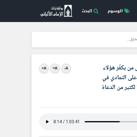
الوسوم
البحث
خلق...
من يكفِّر هؤلاء
A+
A=
A-
 على التمادي في
لكثير من الدعاة