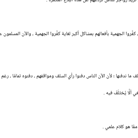
نريد زواجر للناس تردَعُهم عن هذه البدع المكفِّرة .
، كفَّروا الجهمية بأفعالهم بمشاكل أكبر لغاية كفَّروا الجهمية ، والآن المسلم
 ما ندفنها ؛ لأن الآن الناس دفنوا رأي السلف ومواقفهم ، دفنوه تمامًا ، رغم أ
ألَّا يُختَلَفَ فيه .
َّا هو كلام علمي .