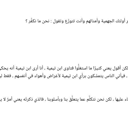
فَّر أولئك الجهمية وأمثالهم وأنت تتورَّع وتقول : نحن ما نكفِّر ؟
 ولكن أقول يعني كثيرًا ما استغلُّوا فتاوى ابن تيمية ، أنا أرى ابن تيمية أ
يه ، فيأتي الناس يتمسَّكون برأي ابن تيمية لأغراض وأهواء في أنفسهم ، فقط ليق
ء عليها ، لكن نحن نتكلَّم عما يتعلَّق بنا وبأسلوبنا ، فالذي ذكرتَه يعني أمرٌ 