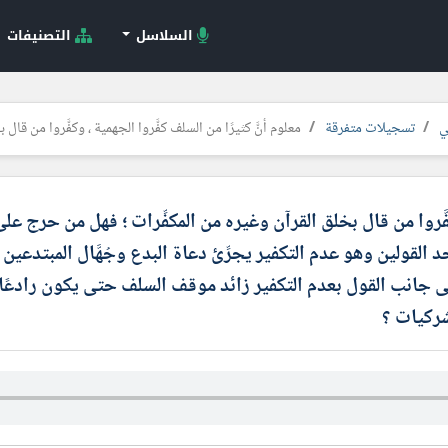
السلاسل
التصنيفات
ي
تسجيلات متفرقة
معلوم أنَّ كثيرًا من السلف كفَّروا الجهمية ، وكفَّروا من قال ب
كفَّروا من قال بخلق القرآن وغيره من المكفِّرات ؛ فهل من حرج على 
لقولين وهو عدم التكفير يجرِّئ دعاة البدع وجُهَّال المبتدعين
 إلى جانب القول بعدم التكفير زائد موقف السلف حتى يكون رادعًا 
لشركيات ؟