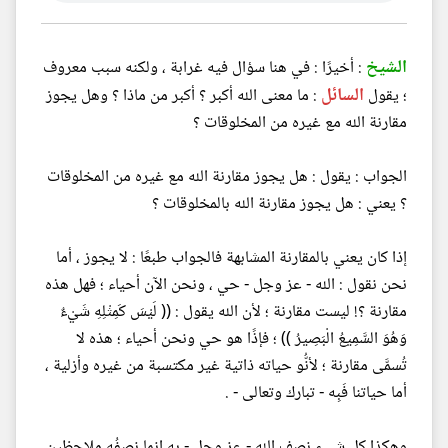
الشيخ
: أخيرًا : في هنا سؤال فيه غرابة ، ولكنه سبب معروف
السائل
؛ يقول
: ما معنى الله أكبر ؟ أكبر من ماذا ؟ وهل يجوز
مقارنة الله مع غيره من المخلوقات ؟
الجواب : يقول : هل يجوز مقارنة الله مع غيره من المخلوقات
؟ يعني : هل يجوز مقارنة الله بالمخلوقات ؟
إذا كان يعني بالمقارنة المشابهة فالجواب طبعًا : لا يجوز ، أما
نحن نقول : الله - عز وجل - حي ، ونحن الآن أحياء ؛ فهل هذه
مقارنة ؟! ليست مقارنة ؛ لأن الله يقول : (( لَيْسَ كَمِثْلِهِ شَيْءٌ
وَهُوَ السَّمِيعُ الْبَصِيرُ )) ؛ فإذًا هو حي ونحن أحياء ؛ هذه لا
تُسمَّى مقارنة ؛ لأنُّو حياته ذاتية غير مكتسبة من غيره وأزلية ،
أما حياتنا فَبِه - تبارك وتعالى - .
وهكذا كل شيء نصف الله - عز وجل - به إنما نصِفُه ملاحظين