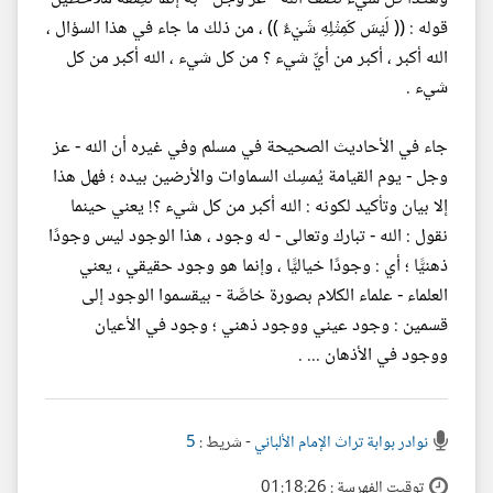
قوله : (( لَيْسَ كَمِثْلِهِ شَيْءٌ )) ، من ذلك ما جاء في هذا السؤال ،
الله أكبر ، أكبر من أيِّ شيء ؟ من كل شيء ، الله أكبر من كل
شيء .
جاء في الأحاديث الصحيحة في مسلم وفي غيره أن الله - عز
وجل - يوم القيامة يُمسِك السماوات والأرضين بيده ؛ فهل هذا
إلا بيان وتأكيد لكونه : الله أكبر من كل شيء ؟! يعني حينما
نقول : الله - تبارك وتعالى - له وجود ، هذا الوجود ليس وجودًا
ذهنيًّا ؛ أي : وجودًا خياليًّا ، وإنما هو وجود حقيقي ، يعني
العلماء - علماء الكلام بصورة خاصَّة - بيقسموا الوجود إلى
قسمين : وجود عيني ووجود ذهني ؛ وجود في الأعيان
ووجود في الأذهان ... .
نوادر بوابة تراث الإمام الألباني
- شريط :
5
توقيت الفهرسة : 01:18:26